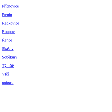
Příchovice
Ptenín
Radkovice
Roupov
Řenče
Skašov
Soběkury
Týniště
Vlčí
nahoru