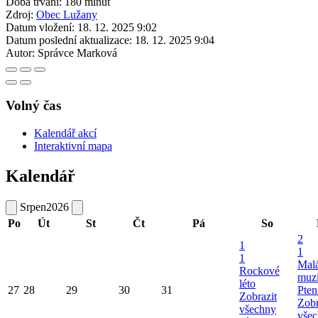
Doba trvání: 180 minut
Zdroj:
Obec Lužany
Datum vložení:
18. 12. 2025 9:02
Datum poslední aktualizace:
18. 12. 2025 9:04
Autor:
Správce Marková
Volný čas
Kalendář akcí
Interaktivní mapa
Kalendář
Srpen
2026
Po
Út
St
Čt
Pá
So
2
1
1
1
Mal
Rockové
muzi
léto
27
28
29
30
31
Pten
Zobrazit
Zobr
všechny
vše