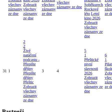
Zobrazit
kino 2026
Zobrazit
prázdnin v
Zobr
všechny
všechny
Zobrazit
všechny
Soběkurech
vše
záznamy ze dne
záznamy
všechny
záznamy
Rockové
záz
ze dne
záznamy
ze dne
léto
Letní
ze d
ze dne
kino 2026
Zobrazit
všechny
záznamy ze
dne
2
2
Živé
5
natáčení
1
6
podcastu -
Přeštické
1
Přepište
pivní
Pila
dějiny
slavnosti
škol
31
1
3
4
Přepište
2026
Zobr
dějiny
Zobrazit
vše
Přeštic
všechny
záz
Zobrazit
záznamy ze
ze d
všechny
dne
záznamy
ze dne
Partneři