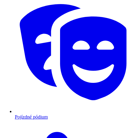
Pojízdné pódium