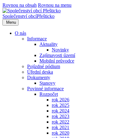
Rovnou na obsah
Rovnou na menu
Společenství obcí
Přešticko
Menu
O nás
Informace
Aktuality
Novinky
Zajímavosti území
Mobilní průvodce
Pojízdné pódium
Úřední deska
Dokumenty
Stanovy
Povinné informace
Rozpočet
rok 2026
rok 2025
rok 2024
rok 2023
rok 2022
rok 2021
rok 2020