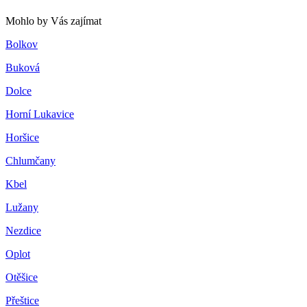
Mohlo by Vás zajímat
Bolkov
Buková
Dolce
Horní Lukavice
Horšice
Chlumčany
Kbel
Lužany
Nezdice
Oplot
Otěšice
Přeštice