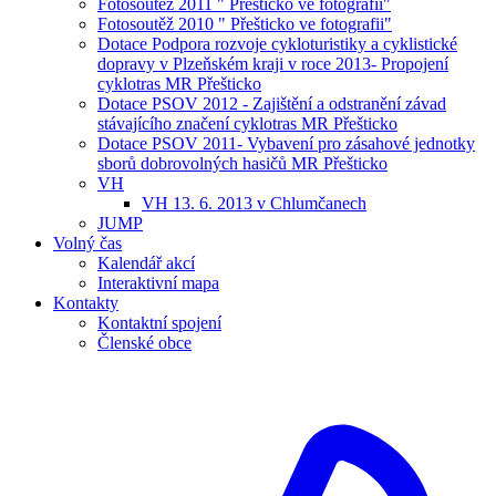
Fotosoutěž 2011 " Přešticko ve fotografii"
Fotosoutěž 2010 " Přešticko ve fotografii"
Dotace Podpora rozvoje cykloturistiky a cyklistické
dopravy v Plzeňském kraji v roce 2013- Propojení
cyklotras MR Přešticko
Dotace PSOV 2012 - Zajištění a odstranění závad
stávajícího značení cyklotras MR Přešticko
Dotace PSOV 2011- Vybavení pro zásahové jednotky
sborů dobrovolných hasičů MR Přešticko
VH
VH 13. 6. 2013 v Chlumčanech
JUMP
Volný čas
Kalendář akcí
Interaktivní mapa
Kontakty
Kontaktní spojení
Členské obce