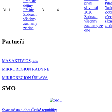
Přepište
pivní
Pila
dějiny
slavnosti
škol
31
1
Přeštic
3
4
2026
Zobr
Zobrazit
Zobrazit
vše
všechny
všechny
záz
záznamy
záznamy ze
ze d
ze dne
dne
Partneři
MAS AKTIVIOS, z.s.
MIKROREGION RADYNĚ
MIKROREGION ÚSLAVA
SMO
Svaz města a obcí České republiky