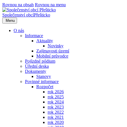
Rovnou na obsah
Rovnou na menu
Společenství obcí
Přešticko
Menu
O nás
Informace
Aktuality
Novinky
Zajímavosti území
Mobilní průvodce
Pojízdné pódium
Úřední deska
Dokumenty
Stanovy
Povinné informace
Rozpočet
rok 2026
rok 2025
rok 2024
rok 2023
rok 2022
rok 2021
rok 2020