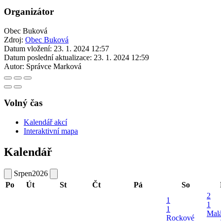
Organizátor
Obec Buková
Zdroj:
Obec Buková
Datum vložení:
23. 1. 2024 12:57
Datum poslední aktualizace:
23. 1. 2024 12:59
Autor:
Správce Marková
Volný čas
Kalendář akcí
Interaktivní mapa
Kalendář
Srpen
2026
Po
Út
St
Čt
Pá
So
2
1
1
1
Mal
Rockové