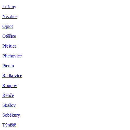
Lužany
Nezdice
Oplot
Otěšice
Přeštice
Příchovice
Ptenín
Radkovice
Roupov
Řenče
Skašov
Soběkury
Týniště