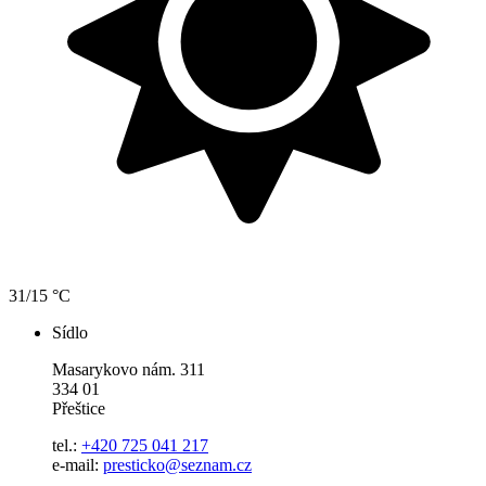
31/15 °C
Sídlo
Masarykovo nám. 311
334 01
Přeštice
tel.:
+420 725 041 217
e-mail:
presticko@seznam.cz