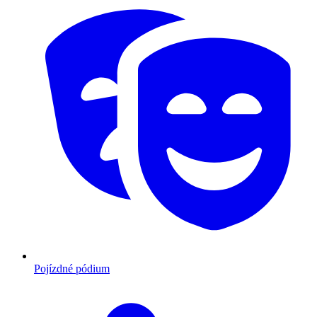
Pojízdné pódium