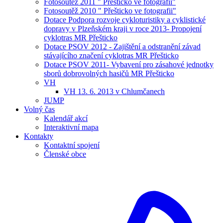
Fotosoutěž 2011 " Přešticko ve fotografii"
Fotosoutěž 2010 " Přešticko ve fotografii"
Dotace Podpora rozvoje cykloturistiky a cyklistické
dopravy v Plzeňském kraji v roce 2013- Propojení
cyklotras MR Přešticko
Dotace PSOV 2012 - Zajištění a odstranění závad
stávajícího značení cyklotras MR Přešticko
Dotace PSOV 2011- Vybavení pro zásahové jednotky
sborů dobrovolných hasičů MR Přešticko
VH
VH 13. 6. 2013 v Chlumčanech
JUMP
Volný čas
Kalendář akcí
Interaktivní mapa
Kontakty
Kontaktní spojení
Členské obce