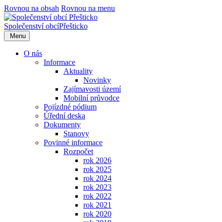
Rovnou na obsah
Rovnou na menu
Společenství obcí
Přešticko
Menu
O nás
Informace
Aktuality
Novinky
Zajímavosti území
Mobilní průvodce
Pojízdné pódium
Úřední deska
Dokumenty
Stanovy
Povinné informace
Rozpočet
rok 2026
rok 2025
rok 2024
rok 2023
rok 2022
rok 2021
rok 2020