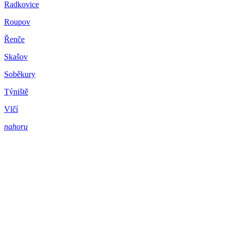
Radkovice
Roupov
Řenče
Skašov
Soběkury
Týniště
Vlčí
nahoru