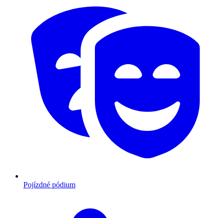
Pojízdné pódium