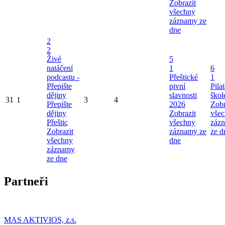
Zobrazit
všechny
záznamy ze
dne
2
2
Živé
5
natáčení
1
6
podcastu -
Přeštické
1
Přepište
pivní
Pila
dějiny
slavnosti
škol
31
1
3
4
Přepište
2026
Zobr
dějiny
Zobrazit
vše
Přeštic
všechny
záz
Zobrazit
záznamy ze
ze d
všechny
dne
záznamy
ze dne
Partneři
MAS AKTIVIOS, z.s.