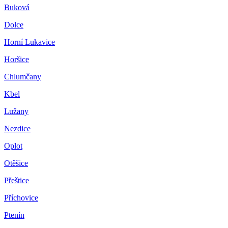
Buková
Dolce
Horní Lukavice
Horšice
Chlumčany
Kbel
Lužany
Nezdice
Oplot
Otěšice
Přeštice
Příchovice
Ptenín