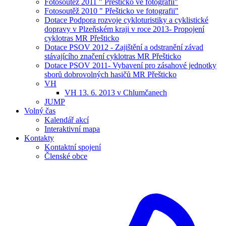
Fotosoutěž 2011 " Přešticko ve fotografii"
Fotosoutěž 2010 " Přešticko ve fotografii"
Dotace Podpora rozvoje cykloturistiky a cyklistické
dopravy v Plzeňském kraji v roce 2013- Propojení
cyklotras MR Přešticko
Dotace PSOV 2012 - Zajištění a odstranění závad
stávajícího značení cyklotras MR Přešticko
Dotace PSOV 2011- Vybavení pro zásahové jednotky
sborů dobrovolných hasičů MR Přešticko
VH
VH 13. 6. 2013 v Chlumčanech
JUMP
Volný čas
Kalendář akcí
Interaktivní mapa
Kontakty
Kontaktní spojení
Členské obce