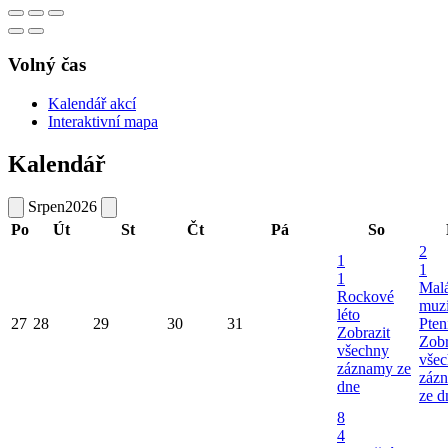
Volný čas
Kalendář akcí
Interaktivní mapa
Kalendář
Srpen
2026
Po
Út
St
Čt
Pá
So
2
1
1
1
Mal
Rockové
muzi
léto
27
28
29
30
31
Pten
Zobrazit
Zobr
všechny
vše
záznamy ze
záz
dne
ze d
8
4