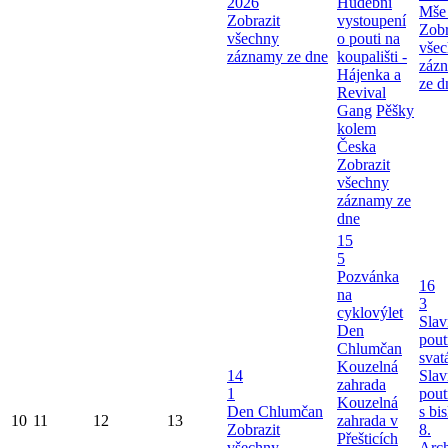
2026
Hudební
Mše 
Zobrazit
vystoupení
Zobr
všechny
o pouti na
vše
záznamy ze dne
koupališti -
záz
Hájenka a
ze d
Revival
Gang
Pěšky
kolem
Česka
Zobrazit
všechny
záznamy ze
dne
15
5
Pozvánka
16
na
3
cyklovýlet
Slav
Den
pout
Chlumčan
svat
Kouzelná
14
Slav
zahrada
1
pout
Kouzelná
Den Chlumčan
s bi
10
11
12
13
zahrada v
Zobrazit
8.
Přešticích
všechny
Arch