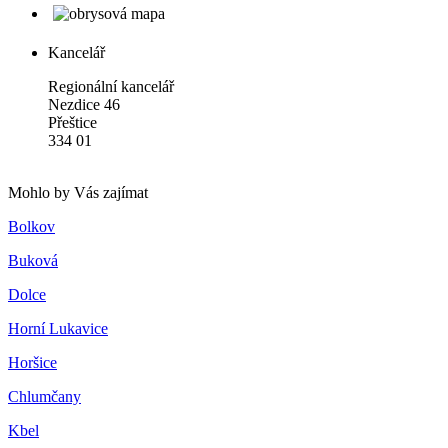
Kancelář
Regionální kancelář
Nezdice 46
Přeštice
334 01
Mohlo by Vás zajímat
Bolkov
Buková
Dolce
Horní Lukavice
Horšice
Chlumčany
Kbel