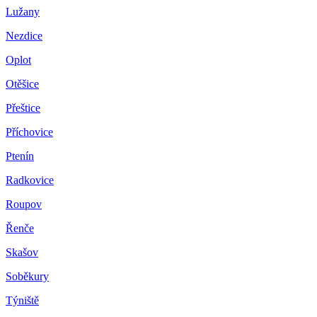
Lužany
Nezdice
Oplot
Otěšice
Přeštice
Příchovice
Ptenín
Radkovice
Roupov
Řenče
Skašov
Soběkury
Týniště