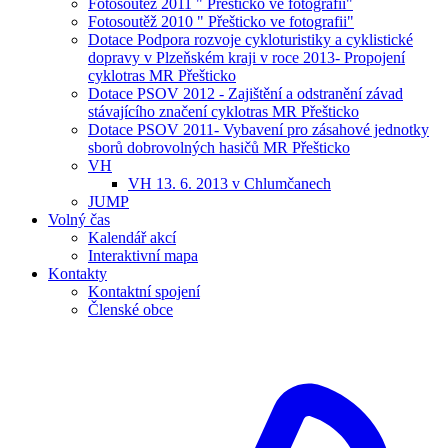
Fotosoutěž 2011 " Přešticko ve fotografii"
Fotosoutěž 2010 " Přešticko ve fotografii"
Dotace Podpora rozvoje cykloturistiky a cyklistické
dopravy v Plzeňském kraji v roce 2013- Propojení
cyklotras MR Přešticko
Dotace PSOV 2012 - Zajištění a odstranění závad
stávajícího značení cyklotras MR Přešticko
Dotace PSOV 2011- Vybavení pro zásahové jednotky
sborů dobrovolných hasičů MR Přešticko
VH
VH 13. 6. 2013 v Chlumčanech
JUMP
Volný čas
Kalendář akcí
Interaktivní mapa
Kontakty
Kontaktní spojení
Členské obce