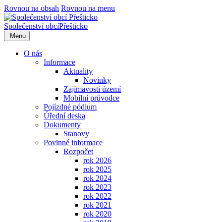
Rovnou na obsah
Rovnou na menu
Společenství obcí
Přešticko
Menu
O nás
Informace
Aktuality
Novinky
Zajímavosti území
Mobilní průvodce
Pojízdné pódium
Úřední deska
Dokumenty
Stanovy
Povinné informace
Rozpočet
rok 2026
rok 2025
rok 2024
rok 2023
rok 2022
rok 2021
rok 2020