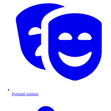
Pojízdné pódium