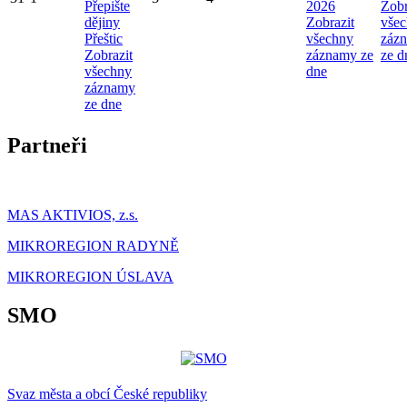
Přepište
2026
Zobr
dějiny
Zobrazit
vše
Přeštic
všechny
záz
Zobrazit
záznamy ze
ze d
všechny
dne
záznamy
ze dne
Partneři
MAS AKTIVIOS, z.s.
MIKROREGION RADYNĚ
MIKROREGION ÚSLAVA
SMO
Svaz města a obcí České republiky