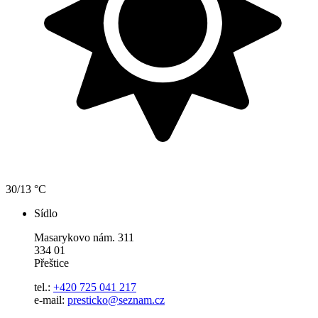
30/13 °C
Sídlo
Masarykovo nám. 311
334 01
Přeštice
tel.:
+420 725 041 217
e-mail:
presticko@seznam.cz