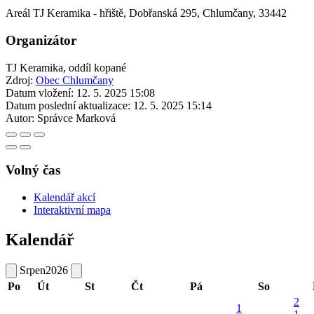
Areál TJ Keramika - hřiště, Dobřanská 295, Chlumčany, 33442
Organizátor
TJ Keramika, oddíl kopané
Zdroj:
Obec Chlumčany
Datum vložení:
12. 5. 2025 15:08
Datum poslední aktualizace:
12. 5. 2025 15:14
Autor:
Správce Marková
Volný čas
Kalendář akcí
Interaktivní mapa
Kalendář
Srpen
2026
Po
Út
St
Čt
Pá
So
2
1