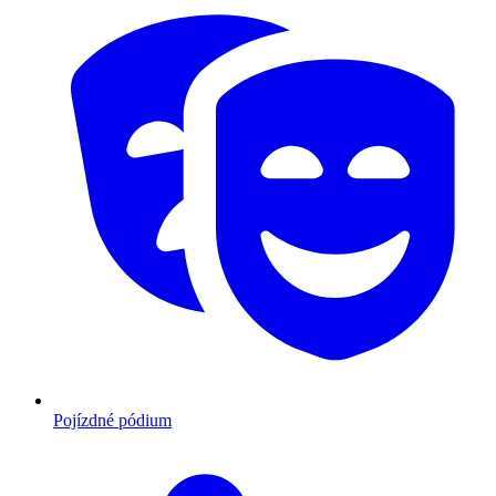
Pojízdné pódium