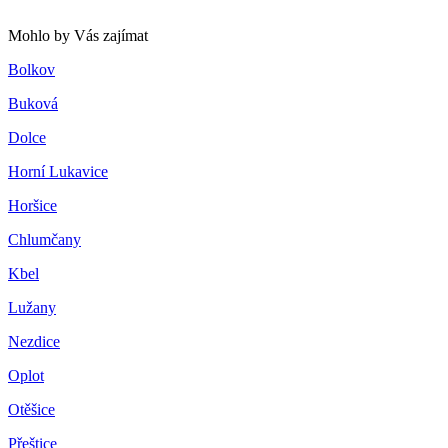
Mohlo by Vás zajímat
Bolkov
Buková
Dolce
Horní Lukavice
Horšice
Chlumčany
Kbel
Lužany
Nezdice
Oplot
Otěšice
Přeštice