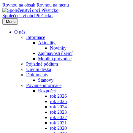
Rovnou na obsah
Rovnou na menu
Společenství obcí
Přešticko
Menu
O nás
Informace
Aktuality
Novinky
Zajímavosti území
Mobilní průvodce
Pojízdné pódium
Úřední deska
Dokumenty
Stanovy
Povinné informace
Rozpočet
rok 2026
rok 2025
rok 2024
rok 2023
rok 2022
rok 2021
rok 2020