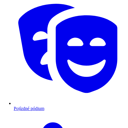
Pojízdné pódium