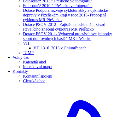
Fotosoutěž 2011 " Přešticko ve fotografii"
Fotosoutěž 2010 " Přešticko ve fotografii"
Dotace Podpora rozvoje cykloturistiky a cyklistické
dopravy v Plzeňském kraji v roce 2013- Propojení
cyklotras MR Přešticko
Dotace PSOV 2012 - Zajištění a odstranění závad
stávajícího značení cyklotras MR Přešticko
Dotace PSOV 2011- Vybavení pro zásahové jednotky
sborů dobrovolných hasičů MR Přešticko
VH
VH 13. 6. 2013 v Chlumčanech
JUMP
Volný čas
Kalendář akcí
Interaktivní mapa
Kontakty
Kontaktní spojení
Členské obce