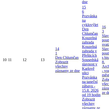
dne
15
6
Pozvánka
na
cyklovýlet
16
Den
3
Chlumčan
Slav
Kouzelná
pout
zahrada
svat
Kouzelná
14
Slav
zahrada v
1
pout
Přešticích
Den Chlumčan
s bi
10
11
12
13
Sousedská
Zobrazit
8.
slavnost v
všechny
Arch
Karlově
záznamy ze dne
- vo
ulici
měst
Pozvánka
Zobr
na taneční
vše
zábavu -
záz
15.8. 2026
ze d
od 19 hodin
Zobrazit
všechny
záznamy ze