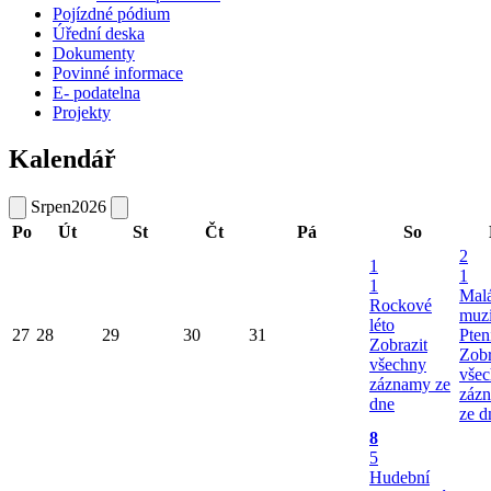
Pojízdné pódium
Úřední deska
Dokumenty
Povinné informace
E- podatelna
Projekty
Kalendář
Srpen
2026
Po
Út
St
Čt
Pá
So
2
1
1
1
Mal
Rockové
muzi
léto
27
28
29
30
31
Pten
Zobrazit
Zobr
všechny
vše
záznamy ze
záz
dne
ze d
8
5
Hudební