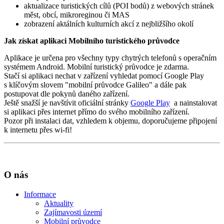
aktualizace turistických cílů (POI bodů) z webových stránek
měst, obcí, mikroreginou či MAS
zobrazení aktálních kulturních akcí z nejbližšího okolí
Jak získat aplikaci Mobilního turistického průvodce
Aplikace je určena pro všechny typy chytrých telefonů s operačním
systémem Android. Mobilní turistický průvodce je zdarma.
Stačí si aplikaci nechat v zařízení vyhledat pomocí Google Play
s klíčovým slovem "mobilní průvodce Galileo" a dále pak
postupovat dle pokynů daného zařízení.
Ještě snažší je navštívit oficiální stránky
Google Play
a nainstalovat
si aplikaci přes internet přímo do svého mobilního zařízení.
Pozor při instalaci dat, vzhledem k objemu, doporučujeme připojení
k internetu přes wi-fi!
O nás
Informace
Aktuality
Zajímavosti území
Mobilní průvodce