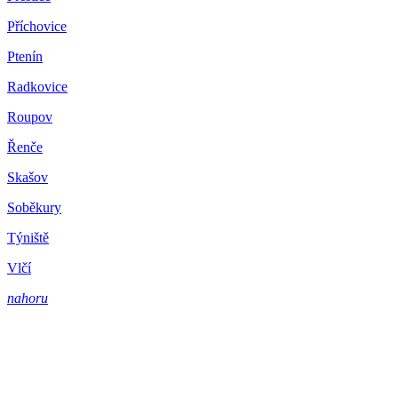
Příchovice
Ptenín
Radkovice
Roupov
Řenče
Skašov
Soběkury
Týniště
Vlčí
nahoru