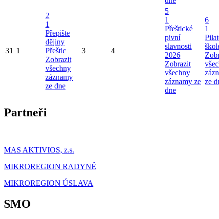
dne
5
2
1
6
1
Přeštické
1
Přepište
pivní
Pila
dějiny
slavnosti
škol
31
1
Přeštic
3
4
2026
Zobr
Zobrazit
Zobrazit
vše
všechny
všechny
záz
záznamy
záznamy ze
ze d
ze dne
dne
Partneři
MAS AKTIVIOS, z.s.
MIKROREGION RADYNĚ
MIKROREGION ÚSLAVA
SMO