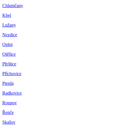
Chlumčany
Kbel
Lužany
Nezdice
Oplot
Otěšice
Přeštice
Příchovice
Ptenín
Radkovice
Roupov
Řenče
Skašov