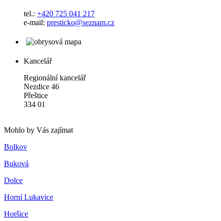
tel.:
+420 725 041 217
e-mail:
presticko@seznam.cz
Kancelář
Regionální kancelář
Nezdice 46
Přeštice
334 01
Mohlo by Vás zajímat
Bolkov
Buková
Dolce
Horní Lukavice
Horšice