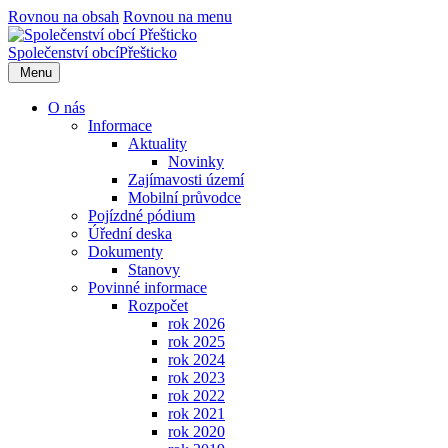
Rovnou na obsah
Rovnou na menu
Společenství obcí
Přešticko
Menu
O nás
Informace
Aktuality
Novinky
Zajímavosti území
Mobilní průvodce
Pojízdné pódium
Úřední deska
Dokumenty
Stanovy
Povinné informace
Rozpočet
rok 2026
rok 2025
rok 2024
rok 2023
rok 2022
rok 2021
rok 2020