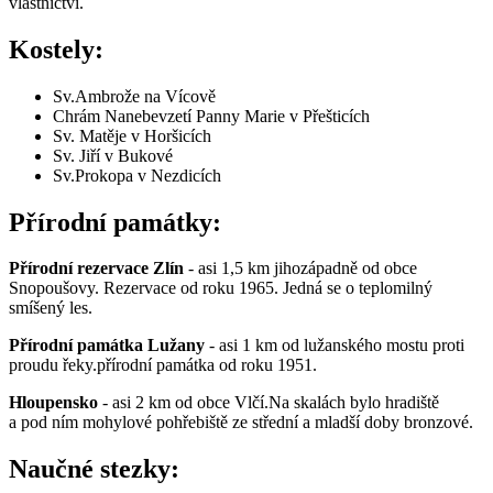
vlastnictví.
Kostely:
Sv.Ambrože na Vícově
Chrám Nanebevzetí Panny Marie v Přešticích
Sv. Matěje v Horšicích
Sv. Jiří v Bukové
Sv.Prokopa v Nezdicích
Přírodní památky:
Přírodní rezervace Zlín
- asi 1,5 km jihozápadně od obce
Snopoušovy. Rezervace od roku 1965. Jedná se o teplomilný
smíšený les.
Přírodní památka Lužany
- asi 1 km od lužanského mostu proti
proudu řeky.přírodní památka od roku 1951.
Hloupensko
- asi 2 km od obce Vlčí.Na skalách bylo hradiště
a pod ním mohylové pohřebiště ze střední a mladší doby bronzové.
Naučné stezky: