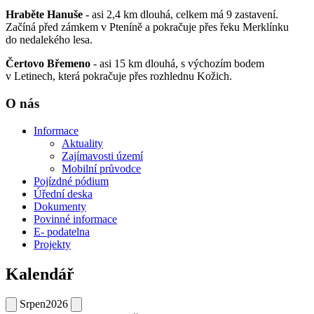
Hraběte Hanuše
- asi 2,4 km dlouhá, celkem má 9 zastavení.
Začíná před zámkem v Pteníně a pokračuje přes řeku Merklínku
do nedalekého lesa.
Čertovo Břemeno
- asi 15 km dlouhá, s výchozím bodem
v Letinech, která pokračuje přes rozhlednu Kožich.
O nás
Informace
Aktuality
Zajímavosti území
Mobilní průvodce
Pojízdné pódium
Úřední deska
Dokumenty
Povinné informace
E- podatelna
Projekty
Kalendář
Srpen
2026