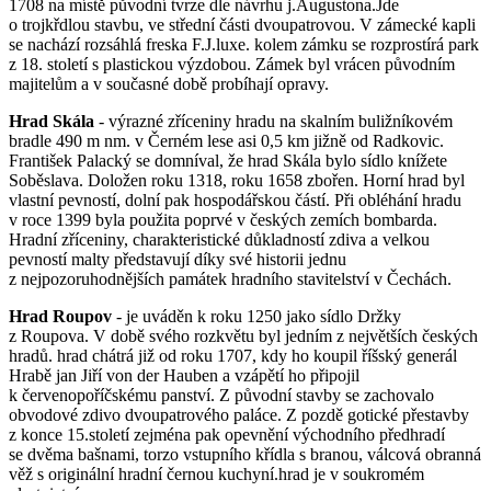
1708 na místě původní tvrze dle návrhu j.Augustona.Jde
o trojkřdlou stavbu, ve střední části dvoupatrovou. V zámecké kapli
se nachází rozsáhlá freska F.J.luxe. kolem zámku se rozprostírá park
z 18. století s plastickou výzdobou. Zámek byl vrácen původním
majitelům a v současné době probíhají opravy.
Hrad Skála
- výrazné zříceniny hradu na skalním buližníkovém
bradle 490 m nm. v Černém lese asi 0,5 km jižně od Radkovic.
František Palacký se domníval, že hrad Skála bylo sídlo knížete
Soběslava. Doložen roku 1318, roku 1658 zbořen. Horní hrad byl
vlastní pevností, dolní pak hospodářskou částí. Při obléhání hradu
v roce 1399 byla použita poprvé v českých zemích bombarda.
Hradní zříceniny, charakteristické důkladností zdiva a velkou
pevností malty představují díky své historii jednu
z nejpozoruhodnějších památek hradního stavitelství v Čechách.
Hrad Roupov
- je uváděn k roku 1250 jako sídlo Držky
z Roupova. V době svého rozkvětu byl jedním z největších českých
hradů. hrad chátrá již od roku 1707, kdy ho koupil říšský generál
Hrabě jan Jiří von der Hauben a vzápětí ho připojil
k červenopoříčskému panství. Z původní stavby se zachovalo
obvodové zdivo dvoupatrového paláce. Z pozdě gotické přestavby
z konce 15.století zejména pak opevnění východního předhradí
se dvěma bašnami, torzo vstupního křídla s branou, válcová obranná
věž s originální hradní černou kuchyní.hrad je v soukromém