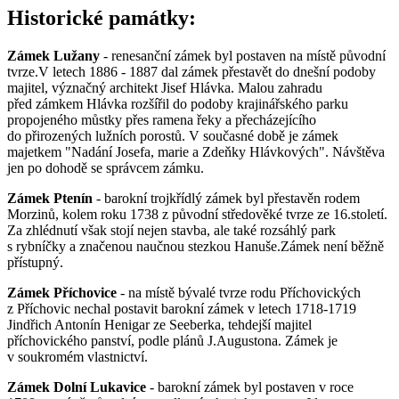
Historické památky:
Zámek Lužany
- renesanční zámek byl postaven na místě původní
tvrze.V letech 1886 - 1887 dal zámek přestavět do dnešní podoby
majitel, význačný architekt Jisef Hlávka. Malou zahradu
před zámkem Hlávka rozšířil do podoby krajinářského parku
propojeného můstky přes ramena řeky a přecházejícího
do přirozených lužních porostů. V současné době je zámek
majetkem "Nadání Josefa, marie a Zdeňky Hlávkových". Návštěva
jen po dohodě se správcem zámku.
Zámek Ptenín
- barokní trojkřídlý zámek byl přestavěn rodem
Morzinů, kolem roku 1738 z původní středověké tvrze ze 16.století.
Za zhlédnutí však stojí nejen stavba, ale také rozsáhlý park
s rybníčky a značenou naučnou stezkou Hanuše.Zámek není běžně
přístupný.
Zámek Příchovice
- na místě bývalé tvrze rodu Příchovických
z Příchovic nechal postavit barokní zámek v letech 1718-1719
Jindřich Antonín Henigar ze Seeberka, tehdejší majitel
příchovického panství, podle plánů J.Augustona. Zámek je
v soukromém vlastnictví.
Zámek Dolní Lukavice
- barokní zámek byl postaven v roce