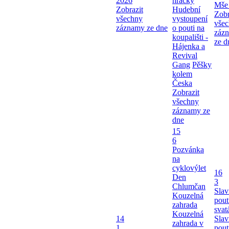
2026
hračky
Mše 
Zobrazit
Hudební
Zobr
všechny
vystoupení
vše
záznamy ze dne
o pouti na
záz
koupališti -
ze d
Hájenka a
Revival
Gang
Pěšky
kolem
Česka
Zobrazit
všechny
záznamy ze
dne
15
6
Pozvánka
na
cyklovýlet
16
Den
3
Chlumčan
Slav
Kouzelná
pout
zahrada
svat
Kouzelná
14
Slav
zahrada v
1
pout