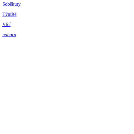
Soběkury
Týniště
Vlčí
nahoru