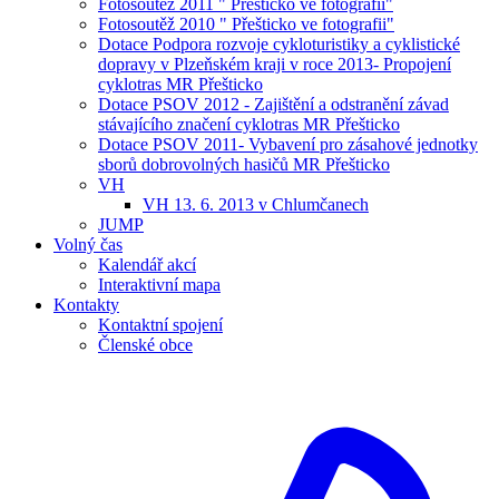
Fotosoutěž 2011 " Přešticko ve fotografii"
Fotosoutěž 2010 " Přešticko ve fotografii"
Dotace Podpora rozvoje cykloturistiky a cyklistické
dopravy v Plzeňském kraji v roce 2013- Propojení
cyklotras MR Přešticko
Dotace PSOV 2012 - Zajištění a odstranění závad
stávajícího značení cyklotras MR Přešticko
Dotace PSOV 2011- Vybavení pro zásahové jednotky
sborů dobrovolných hasičů MR Přešticko
VH
VH 13. 6. 2013 v Chlumčanech
JUMP
Volný čas
Kalendář akcí
Interaktivní mapa
Kontakty
Kontaktní spojení
Členské obce