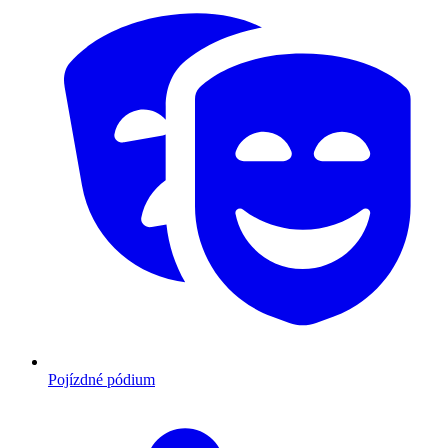
Pojízdné pódium