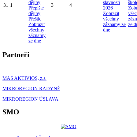
dějiny
slavnosti
škol
31
1
3
4
Přepište
2026
Zobr
dějiny
Zobrazit
vše
Přeštic
všechny
záz
Zobrazit
záznamy ze
ze d
všechny
dne
záznamy
ze dne
Partneři
MAS AKTIVIOS, z.s.
MIKROREGION RADYNĚ
MIKROREGION ÚSLAVA
SMO