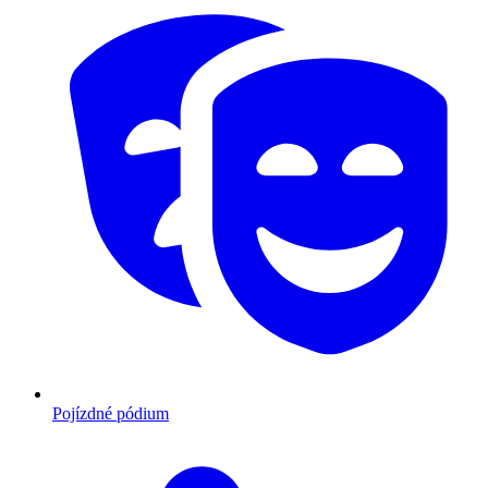
Pojízdné pódium