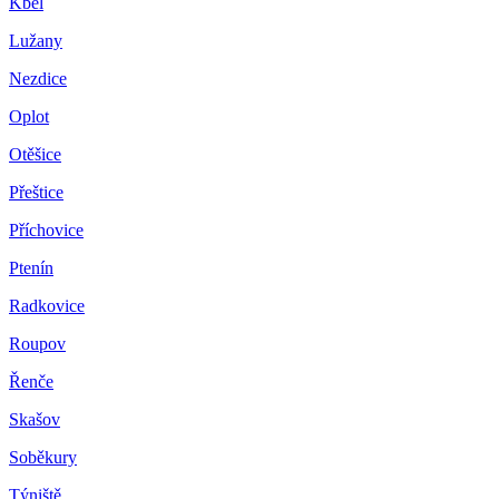
Kbel
Lužany
Nezdice
Oplot
Otěšice
Přeštice
Příchovice
Ptenín
Radkovice
Roupov
Řenče
Skašov
Soběkury
Týniště