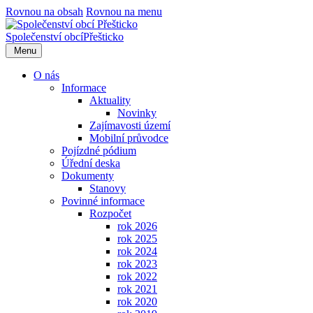
Rovnou na obsah
Rovnou na menu
Společenství obcí
Přešticko
Menu
O nás
Informace
Aktuality
Novinky
Zajímavosti území
Mobilní průvodce
Pojízdné pódium
Úřední deska
Dokumenty
Stanovy
Povinné informace
Rozpočet
rok 2026
rok 2025
rok 2024
rok 2023
rok 2022
rok 2021
rok 2020