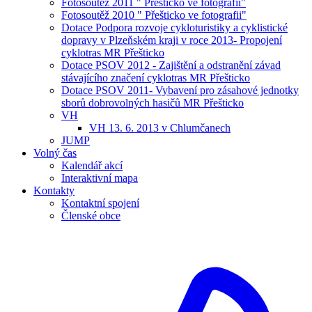
Fotosoutěž 2011 " Přešticko ve fotografii"
Fotosoutěž 2010 " Přešticko ve fotografii"
Dotace Podpora rozvoje cykloturistiky a cyklistické
dopravy v Plzeňském kraji v roce 2013- Propojení
cyklotras MR Přešticko
Dotace PSOV 2012 - Zajištění a odstranění závad
stávajícího značení cyklotras MR Přešticko
Dotace PSOV 2011- Vybavení pro zásahové jednotky
sborů dobrovolných hasičů MR Přešticko
VH
VH 13. 6. 2013 v Chlumčanech
JUMP
Volný čas
Kalendář akcí
Interaktivní mapa
Kontakty
Kontaktní spojení
Členské obce