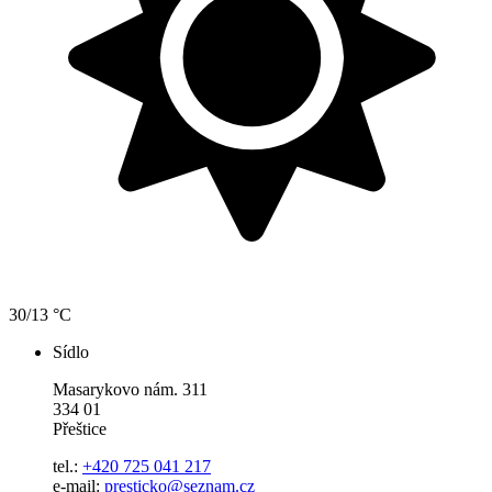
30/13 °C
Sídlo
Masarykovo nám. 311
334 01
Přeštice
tel.:
+420 725 041 217
e-mail:
presticko@seznam.cz