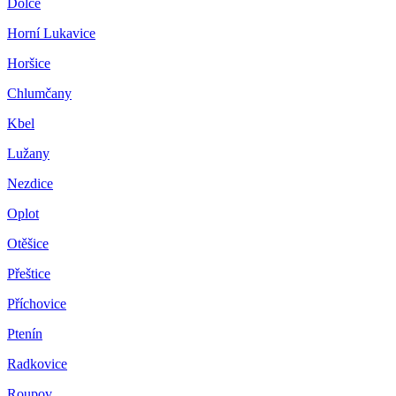
Dolce
Horní Lukavice
Horšice
Chlumčany
Kbel
Lužany
Nezdice
Oplot
Otěšice
Přeštice
Příchovice
Ptenín
Radkovice
Roupov