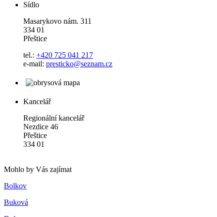
Sídlo
Masarykovo nám. 311
334 01
Přeštice
tel.:
+420 725 041 217
e-mail:
presticko@seznam.cz
Kancelář
Regionální kancelář
Nezdice 46
Přeštice
334 01
Mohlo by Vás zajímat
Bolkov
Buková