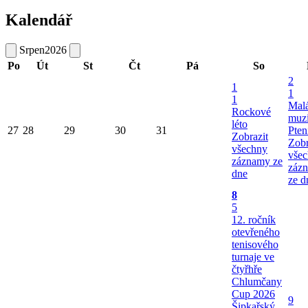
Kalendář
Srpen
2026
Po
Út
St
Čt
Pá
So
2
1
1
1
Mal
Rockové
muzi
léto
27
28
29
30
31
Pten
Zobrazit
Zobr
všechny
vše
záznamy ze
záz
dne
ze d
8
5
12. ročník
otevřeného
tenisového
turnaje ve
čtyřhře
Chlumčany
Cup 2026
9
Šipkařský