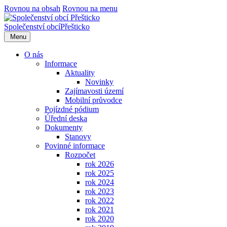
Rovnou na obsah
Rovnou na menu
Společenství obcí
Přešticko
Menu
O nás
Informace
Aktuality
Novinky
Zajímavosti území
Mobilní průvodce
Pojízdné pódium
Úřední deska
Dokumenty
Stanovy
Povinné informace
Rozpočet
rok 2026
rok 2025
rok 2024
rok 2023
rok 2022
rok 2021
rok 2020