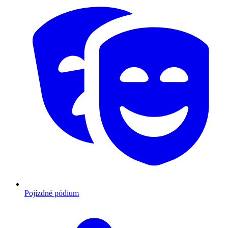
Pojízdné pódium