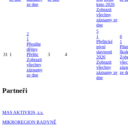
ze dne
kino 2026
Zobrazit
všechny
záznamy ze
dne
5
2
1
6
1
Přeštické
1
Přepište
pivní
Pila
dějiny
slavnosti
škol
31
1
Přeštic
3
4
2026
Zobr
Zobrazit
Zobrazit
vše
všechny
všechny
záz
záznamy
záznamy ze
ze d
ze dne
dne
Partneři
MAS AKTIVIOS, z.s.
MIKROREGION RADYNĚ