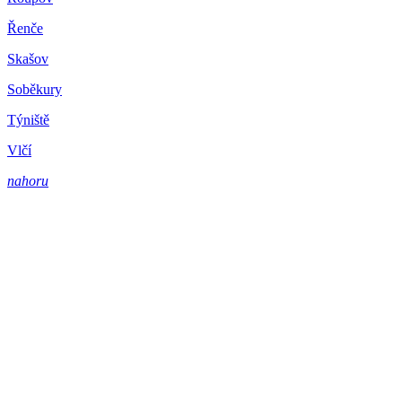
Řenče
Skašov
Soběkury
Týniště
Vlčí
nahoru