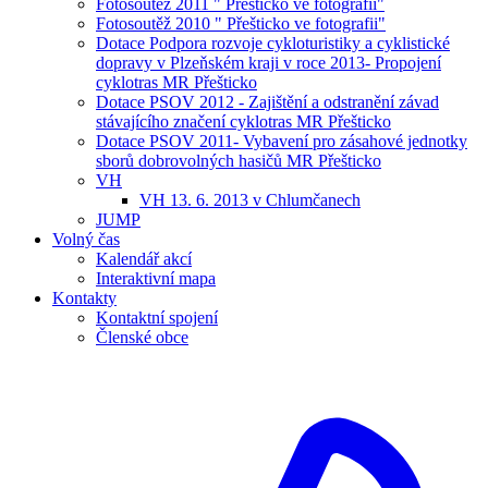
Fotosoutěž 2011 " Přešticko ve fotografii"
Fotosoutěž 2010 " Přešticko ve fotografii"
Dotace Podpora rozvoje cykloturistiky a cyklistické
dopravy v Plzeňském kraji v roce 2013- Propojení
cyklotras MR Přešticko
Dotace PSOV 2012 - Zajištění a odstranění závad
stávajícího značení cyklotras MR Přešticko
Dotace PSOV 2011- Vybavení pro zásahové jednotky
sborů dobrovolných hasičů MR Přešticko
VH
VH 13. 6. 2013 v Chlumčanech
JUMP
Volný čas
Kalendář akcí
Interaktivní mapa
Kontakty
Kontaktní spojení
Členské obce