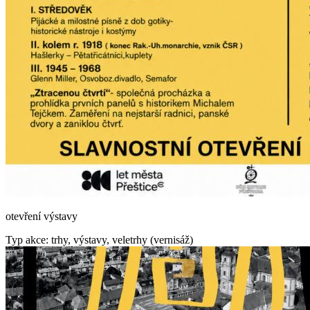
otevření výstavy
Typ akce: trhy, výstavy, veletrhy (vernisáž)